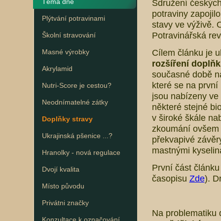
Téma dne
Sdružení českých 
potraviny zapojilo
Plýtvání potravinami
stavy ve výživě.
Potravinářská revu
Školní stravování
Cílem článku je 
Masné výrobky
rozšíření doplňk
Akrylamid
současné době na
které se na první
Nutri-Score je cestou?
jsou nabízeny ve 
Neodnímatelné zátky
některé stejné bio
v široké škále na
Doplňky stravy
zkoumání ovšem n
Ukrajinská pšenice ...?
překvapivé závěr
mastnými kyselin
Hranolky - nová regulace
První část článku
Dvojí kvalita
časopisu
Zde
). D
Místo původu
Privátni značky
Na problematiku 
Konzultace k označování