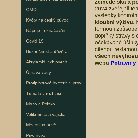
zemědělská a po
2024 zveřejnil te
GMO
výsledky kontrol
Kvóty na český původ
kloubní výživu.
formou i způsobem
Nápoje - označování
doplňky stravy s 
Covid 19
očekávané účinky
cílenou reklamou
Bezpečnost a důvěra
všech nevyhovují
Akrylamid v chipsech
webu
Potraviny 
Úprava vody
Protiplastová hysterie v praxi
Témata v rozhlase
Maso a Polsko
Velikonoce a vajíčka
Medovina nově
Pivo nově