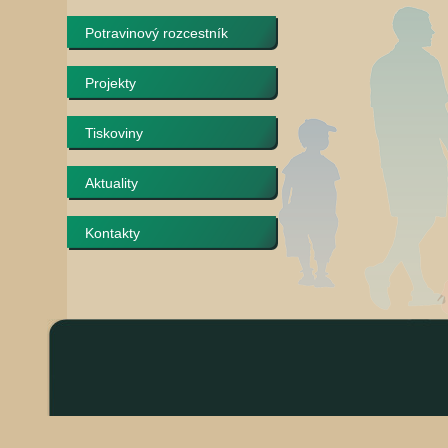
Potravinový rozcestník
Projekty
Tiskoviny
Aktuality
Kontakty