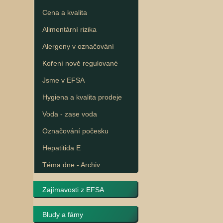
Cena a kvalita
Alimentární rizika
Alergeny v označování
Koření nově regulované
Jsme v EFSA
Hygiena a kvalita prodeje
Voda - zase voda
Označování počesku
Hepatitida E
Téma dne - Archiv
Zajímavosti z EFSA
Bludy a fámy