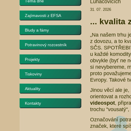
Luhačovicích
Téma dne
31. 07. 2026
Zajímavosti z EFSA
... kvalita
Bludy a fámy
„Na našem trhu je
z dovozu, a to kva
Potravinový rozcestník
SČS. SPOTŘEBITE
u každé komodity 
Projekty
obvykle (byť ne ne
si nevybereme, m
proto považujeme 
Tiskoviny
Evropy. Takové t
Aktuality
Jinou věcí ale je,
orientovat a rozh
videospot
, připr
Kontakty
trochu "vousatý",
Označování potrav
značek, které sp