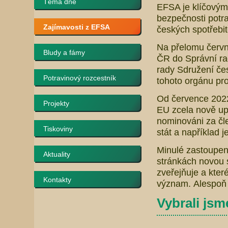
Téma dne
EFSA je klíčovým
bezpečnosti potra
Zajímavosti z EFSA
českých spotřebi
Na přelomu červn
Bludy a fámy
ČR do Správní r
rady Sdružení čes
Potravinový rozcestník
tohoto orgánu pro
Od července 2022 
Projekty
EU zcela nově up
nominováni za čl
Tiskoviny
stát a například j
Minulé zastoupení
Aktuality
stránkách novou 
zveřejňuje a kter
Kontakty
význam. Alespoň 
Vybrali jsm