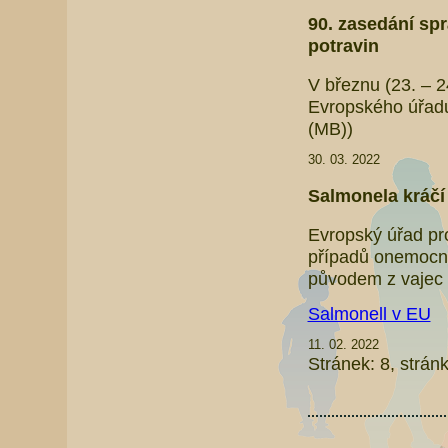
90. zasedání sp
potravin
V březnu (23. – 2
Evropského úřad
(MB))
30. 03. 2022
Salmonela kráčí
Evropský úřad pr
případů onemocně
původem z vajec 
Salmonell v EU
11. 02. 2022
Stránek: 8, stránk