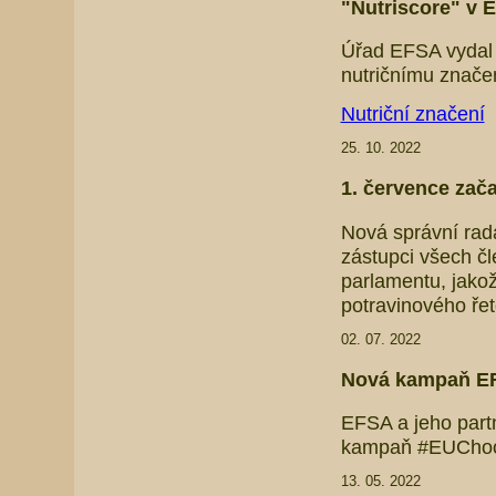
"Nutriscore" v 
Úřad EFSA vydal
nutričnímu značen
Nutriční značení
25. 10. 2022
1. července zač
Nová správní rada
zástupci všech č
parlamentu, jakož
potravinového ře
02. 07. 2022
Nová kampaň EF
EFSA a jeho partn
kampaň #EUChoo
13. 05. 2022