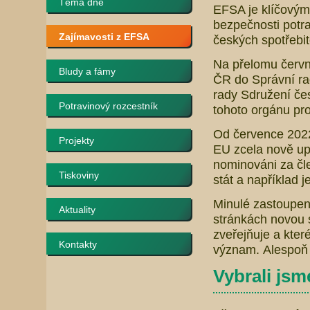
Téma dne
EFSA je klíčovým
bezpečnosti potra
Zajímavosti z EFSA
českých spotřebi
Na přelomu červn
Bludy a fámy
ČR do Správní r
rady Sdružení čes
Potravinový rozcestník
tohoto orgánu pro
Od července 2022 
Projekty
EU zcela nově up
nominováni za čl
Tiskoviny
stát a například j
Minulé zastoupení
Aktuality
stránkách novou 
zveřejňuje a kter
Kontakty
význam. Alespoň 
Vybrali jsm