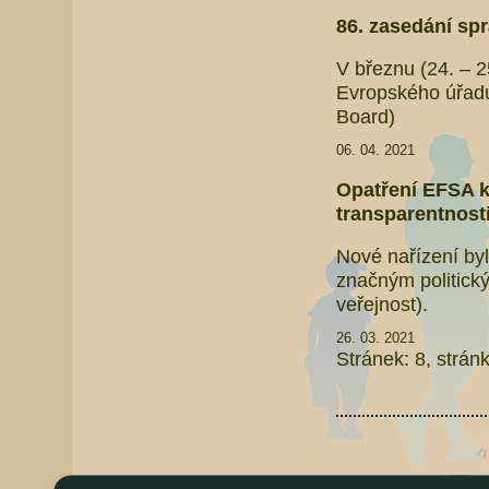
86. zasedání sp
V březnu (24. – 2
Evropského úřad
Board)
06. 04. 2021
Opatření EFSA k
transparentnost
Nové nařízení by
značným politick
veřejnost).
26. 03. 2021
Stránek: 8, strán