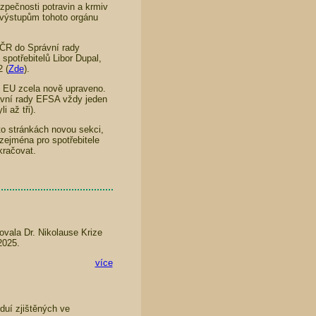
pečnosti potravin a krmiv
e výstupům tohoto orgánu
 ČR do Správní rady
potřebitelů Libor Dupal,
 (
Zde
).
y EU zcela nově upraveno.
ávní rady EFSA vždy jeden
 až tři).
to stránkách novou sekci,
zejména pro spotřebitele
kračovat.
vala Dr. Nikolause Krize
2025.
více
uí zjištěných ve