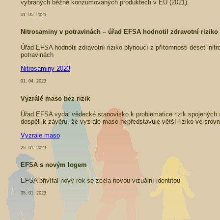
vybraných běžně konzumovaných produktech v EU (2021).
01. 05. 2023
Nitrosaminy v potravinách – úřad EFSA hodnotil zdravotní riziko
Úřad EFSA hodnotil zdravotní riziko plynoucí z přítomnosti deseti nit
potravinách
Nitrosaminy 2023
01. 04. 2023
Vyzrálé maso bez rizik
Úřad EFSA vydal vědecké stanovisko k problematice rizik spojených
dospěli k závěru, že vyzrálé maso nepředstavuje větší riziko ve sro
Vyzrale maso
25. 01. 2023
EFSA s novým logem
EFSA přivítal nový rok se zcela novou vizuální identitou
05. 01. 2023