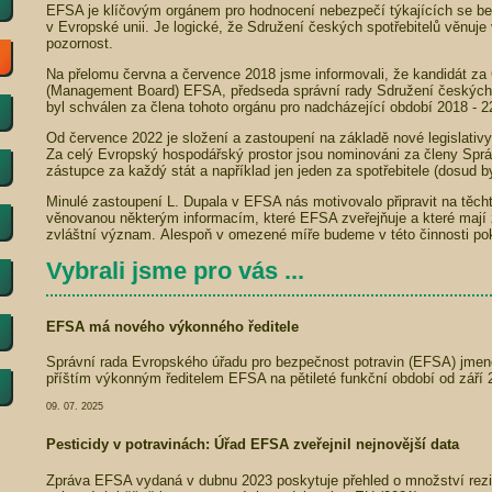
EFSA je klíčovým orgánem pro hodnocení nebezpečí týkajících se bez
v Evropské unii. Je logické, že Sdružení českých spotřebitelů věnuj
pozornost.
Na přelomu června a července 2018 jsme informovali, že kandidát za
(Management Board) EFSA, předseda správní rady Sdružení českých s
byl schválen za člena tohoto orgánu pro nadcházející období 2018 - 22
Od července 2022 je složení a zastoupení na základě nové legislativ
Za celý Evropský hospodářský prostor jsou nominováni za členy Spr
zástupce za každý stát a například jen jeden za spotřebitele (dosud byli
Minulé zastoupení L. Dupala v EFSA nás motivovalo připravit na těch
věnovanou některým informacím, které EFSA zveřejňuje a které mají 
zvláštní význam. Alespoň v omezené míře budeme v této činnosti po
Vybrali jsme pro vás ...
EFSA má nového výkonného ředitele
Správní rada Evropského úřadu pro bezpečnost potravin (EFSA) jmeno
příštím výkonným ředitelem EFSA na pětileté funkční období od září 
09. 07. 2025
Pesticidy v potravinách: Úřad EFSA zveřejnil nejnovější data
Zpráva EFSA vydaná v dubnu 2023 poskytuje přehled o množství rezid