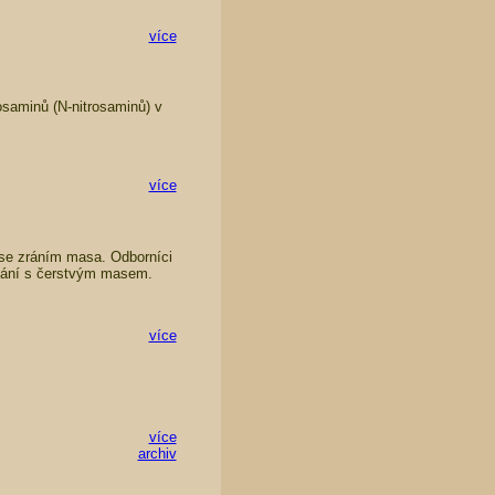
více
rosaminů (N-nitrosaminů) v
více
 se zráním masa. Odborníci
vnání s čerstvým masem.
více
více
archiv