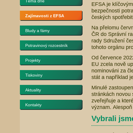
Téma dne
EFSA je klíčovým
bezpečnosti potra
Zajímavosti z EFSA
českých spotřebi
Na přelomu červn
Bludy a fámy
ČR do Správní r
rady Sdružení čes
Potravinový rozcestník
tohoto orgánu pro
Od července 2022 
Projekty
EU zcela nově up
nominováni za čl
Tiskoviny
stát a například j
Minulé zastoupení
Aktuality
stránkách novou 
zveřejňuje a kter
Kontakty
význam. Alespoň 
Vybrali jsme