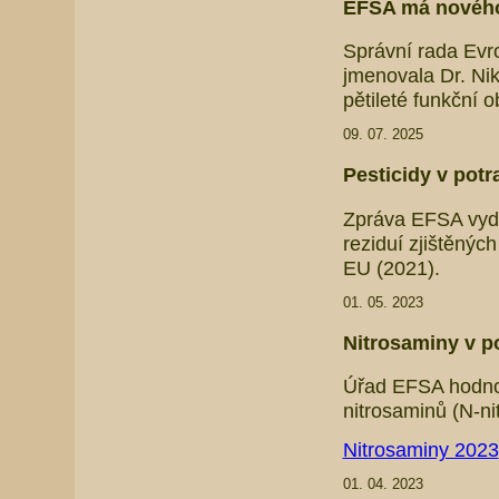
EFSA má nového
Správní rada Evr
jmenovala Dr. Ni
pětileté funkční 
09. 07. 2025
Pesticidy v potr
Zpráva EFSA vyda
reziduí zjištěný
EU (2021).
01. 05. 2023
Nitrosaminy v po
Úřad EFSA hodnoti
nitrosaminů (N-ni
Nitrosaminy 2023
01. 04. 2023