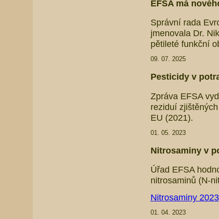
EFSA má nového
Správní rada Evr
jmenovala Dr. Ni
pětileté funkční 
09. 07. 2025
Pesticidy v potr
Zpráva EFSA vyda
reziduí zjištěný
EU (2021).
01. 05. 2023
Nitrosaminy v po
Úřad EFSA hodnoti
nitrosaminů (N-ni
Nitrosaminy 2023
01. 04. 2023