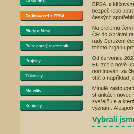
Téma dne
EFSA je klíčovým
bezpečnosti potra
Zajímavosti z EFSA
českých spotřebi
Na přelomu červn
Bludy a fámy
ČR do Správní r
rady Sdružení čes
Potravinový rozcestník
tohoto orgánu pro
Od července 2022 
Projekty
EU zcela nově up
nominováni za čl
Tiskoviny
stát a například j
Minulé zastoupení
Aktuality
stránkách novou 
zveřejňuje a kter
Kontakty
význam. Alespoň 
Vybrali jsme