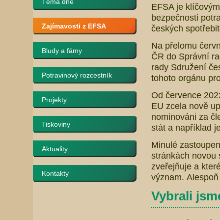
Téma dne
EFSA je klíčovým
bezpečnosti potra
Zajímavosti z EFSA
českých spotřebi
Na přelomu červn
Bludy a fámy
ČR do Správní r
rady Sdružení čes
Potravinový rozcestník
tohoto orgánu pro
Od července 2022 
Projekty
EU zcela nově up
nominováni za čl
Tiskoviny
stát a například j
Minulé zastoupení
Aktuality
stránkách novou 
zveřejňuje a kter
Kontakty
význam. Alespoň 
Vybrali jsme