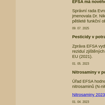
EFSA má nového
Správní rada Evr
jmenovala Dr. Ni
pětileté funkční 
09. 07. 2025
Pesticidy v potr
Zpráva EFSA vyda
reziduí zjištěný
EU (2021).
01. 05. 2023
Nitrosaminy v po
Úřad EFSA hodnoti
nitrosaminů (N-ni
Nitrosaminy 2023
01. 04. 2023