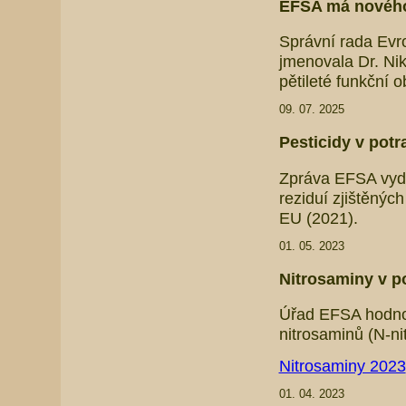
EFSA má nového
Správní rada Evr
jmenovala Dr. Ni
pětileté funkční 
09. 07. 2025
Pesticidy v potr
Zpráva EFSA vyda
reziduí zjištěný
EU (2021).
01. 05. 2023
Nitrosaminy v po
Úřad EFSA hodnoti
nitrosaminů (N-ni
Nitrosaminy 2023
01. 04. 2023