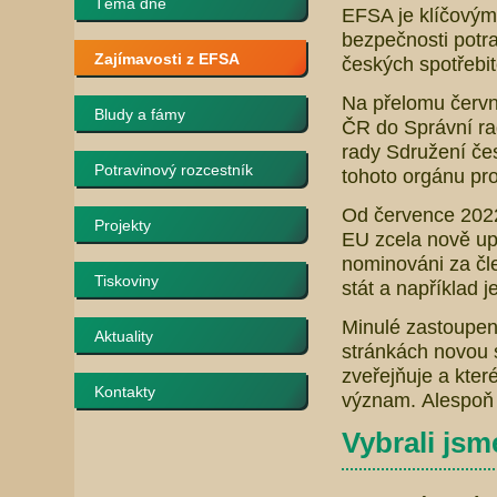
Téma dne
EFSA je klíčovým
bezpečnosti potra
Zajímavosti z EFSA
českých spotřebi
Na přelomu červn
Bludy a fámy
ČR do Správní r
rady Sdružení čes
Potravinový rozcestník
tohoto orgánu pro
Od července 2022 
Projekty
EU zcela nově up
nominováni za čl
Tiskoviny
stát a například j
Minulé zastoupení
Aktuality
stránkách novou 
zveřejňuje a kter
Kontakty
význam. Alespoň 
Vybrali jsme