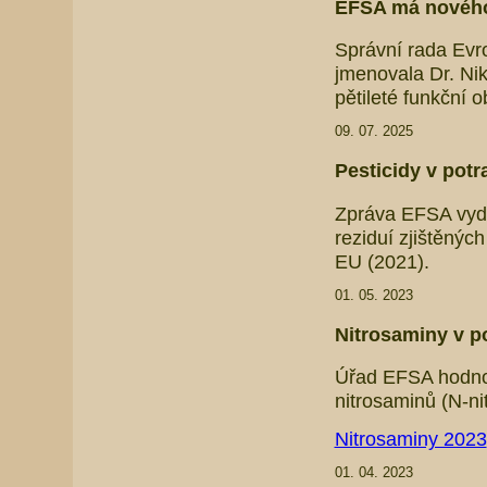
EFSA má nového
Správní rada Evr
jmenovala Dr. Ni
pětileté funkční 
09. 07. 2025
Pesticidy v potr
Zpráva EFSA vyda
reziduí zjištěný
EU (2021).
01. 05. 2023
Nitrosaminy v po
Úřad EFSA hodnoti
nitrosaminů (N-ni
Nitrosaminy 2023
01. 04. 2023