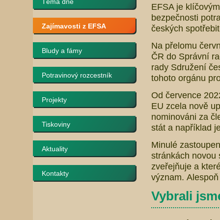
Téma dne
EFSA je klíčovým
bezpečnosti potra
Zajímavosti z EFSA
českých spotřebi
Na přelomu červn
Bludy a fámy
ČR do Správní r
rady Sdružení čes
Potravinový rozcestník
tohoto orgánu pro
Od července 2022 
Projekty
EU zcela nově up
nominováni za čl
Tiskoviny
stát a například j
Minulé zastoupení
Aktuality
stránkách novou 
zveřejňuje a kter
Kontakty
význam. Alespoň 
Vybrali jsme