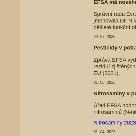
EFSA má nového
Správní rada Evr
jmenovala Dr. Ni
pětileté funkční 
09. 07. 2025
Pesticidy v potr
Zpráva EFSA vyda
reziduí zjištěný
EU (2021).
01. 05. 2023
Nitrosaminy v po
Úřad EFSA hodnoti
nitrosaminů (N-ni
Nitrosaminy 2023
01. 04. 2023