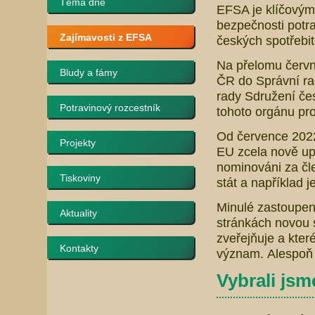
Téma dne
EFSA je klíčovým
bezpečnosti potra
Zajímavosti z EFSA
českých spotřebi
Na přelomu červn
Bludy a fámy
ČR do Správní r
rady Sdružení čes
Potravinový rozcestník
tohoto orgánu pro
Od července 2022 
Projekty
EU zcela nově up
nominováni za čl
Tiskoviny
stát a například j
Minulé zastoupení
Aktuality
stránkách novou 
zveřejňuje a kter
Kontakty
význam. Alespoň 
Vybrali jsme