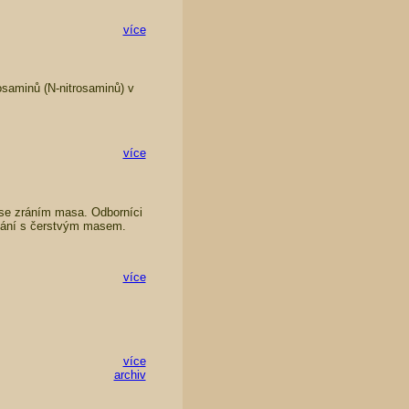
více
rosaminů (N-nitrosaminů) v
více
 se zráním masa. Odborníci
vnání s čerstvým masem.
více
více
archiv