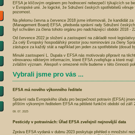
EFSA je klíčovým orgánem pro hodnocení nebezpečí týkajících se bez
v Evropské unii. Je logické, že Sdružení českých spotřebitelů věnuj
pozornost.
Na přelomu června a července 2018 jsme informovali, že kandidát za
(Management Board) EFSA, předseda správní rady Sdružení českých s
byl schválen za člena tohoto orgánu pro nadcházející období 2018 - 22
Od července 2022 je složení a zastoupení na základě nové legislativ
Za celý Evropský hospodářský prostor jsou nominováni za členy Spr
zástupce za každý stát a například jen jeden za spotřebitele (dosud byli
Minulé zastoupení L. Dupala v EFSA nás motivovalo připravit na těch
věnovanou některým informacím, které EFSA zveřejňuje a které mají 
zvláštní význam. Alespoň v omezené míře budeme v této činnosti po
Vybrali jsme pro vás ...
EFSA má nového výkonného ředitele
Správní rada Evropského úřadu pro bezpečnost potravin (EFSA) jmeno
příštím výkonným ředitelem EFSA na pětileté funkční období od září 
09. 07. 2025
Pesticidy v potravinách: Úřad EFSA zveřejnil nejnovější data
Zpráva EFSA vydaná v dubnu 2023 poskytuje přehled o množství rezid