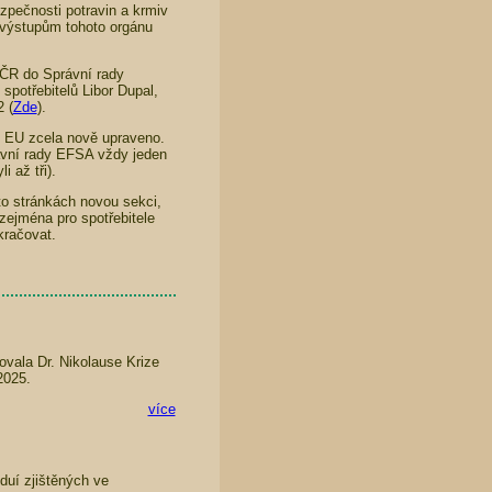
pečnosti potravin a krmiv
e výstupům tohoto orgánu
 ČR do Správní rady
potřebitelů Libor Dupal,
 (
Zde
).
y EU zcela nově upraveno.
ávní rady EFSA vždy jeden
 až tři).
to stránkách novou sekci,
zejména pro spotřebitele
kračovat.
vala Dr. Nikolause Krize
2025.
více
uí zjištěných ve