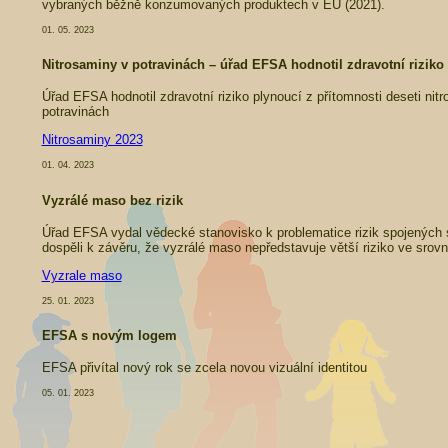
vybraných běžně konzumovaných produktech v EU (2021).
01. 05. 2023
Nitrosaminy v potravinách – úřad EFSA hodnotil zdravotní riziko
Úřad EFSA hodnotil zdravotní riziko plynoucí z přítomnosti deseti nit
potravinách
Nitrosaminy 2023
01. 04. 2023
Vyzrálé maso bez rizik
Úřad EFSA vydal vědecké stanovisko k problematice rizik spojených
dospěli k závěru, že vyzrálé maso nepředstavuje větší riziko ve sro
Vyzrale maso
25. 01. 2023
EFSA s novým logem
EFSA přivítal nový rok se zcela novou vizuální identitou
05. 01. 2023