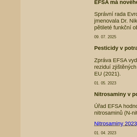
EFSA má nového
Správní rada Evr
jmenovala Dr. Ni
pětileté funkční 
09. 07. 2025
Pesticidy v potr
Zpráva EFSA vyda
reziduí zjištěný
EU (2021).
01. 05. 2023
Nitrosaminy v po
Úřad EFSA hodnoti
nitrosaminů (N-ni
Nitrosaminy 2023
01. 04. 2023