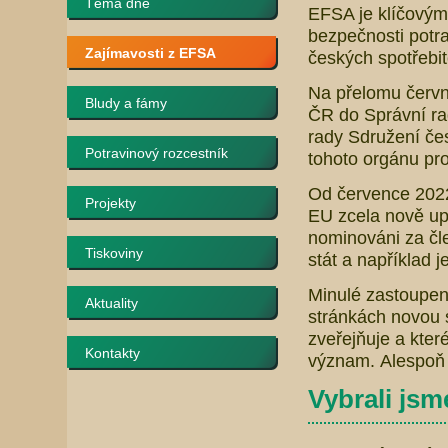
Téma dne
EFSA je klíčovým
bezpečnosti potra
Zajímavosti z EFSA
českých spotřebi
Na přelomu červn
Bludy a fámy
ČR do Správní r
rady Sdružení čes
Potravinový rozcestník
tohoto orgánu pro
Od července 2022 
Projekty
EU zcela nově up
nominováni za čl
Tiskoviny
stát a například j
Minulé zastoupení
Aktuality
stránkách novou 
zveřejňuje a kter
Kontakty
význam. Alespoň 
Vybrali jsme