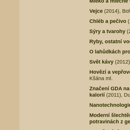
Mléko a mléčné
Vejce
(2014), Bo
Chléb a pečivo
(
Sýry a tvarohy
(
Ryby, ostatní v
O lahůdkách pro
Svět kávy
(2012)
Hovězí a vepřo
Kšána ml.
Značení GDA na 
kalorií
(2011), Du
Nanotechnologie
Moderní šlechtěn
potravinách z g