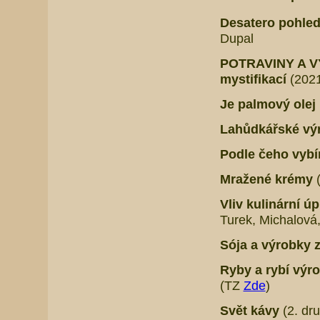
Desatero pohled
Dupal
POTRAVINY A VÝ
mystifikací
(2021
Je palmový ole
Lahůdkářské vý
Podle čeho vybír
Mražené krémy
Vliv kulinární ú
Turek, Michalová
Sója a výrobky z
Ryby a rybí výro
(TZ
Zde
)
Svět kávy
(2. dr