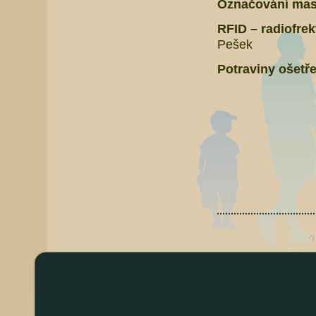
Označování mas
RFID – radiofre
Pešek
Potraviny ošetře