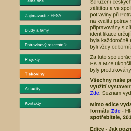
Téma dne
Sdružení českých
záštitou a ve spo
potraviny při Pot
Zajímavosti z EFSA
na kvalitu potrav
připravovány s cí
Bludy a fámy
identifikace určuj
byla každoročně r
Potravinový rozcestník
byli vždy odborní
Za tuto spoluprá
Projekty
PK a MZe ukončil
byly produkovány 
Tiskoviny
Všechny naše p
využití vystave
Aktuality
Zde
. Seznam vyda
Kontakty
Mimo edice
vyda
formátu
Zde
-
Hl
spotřebitele
, 20
Edice -
Jak pozn