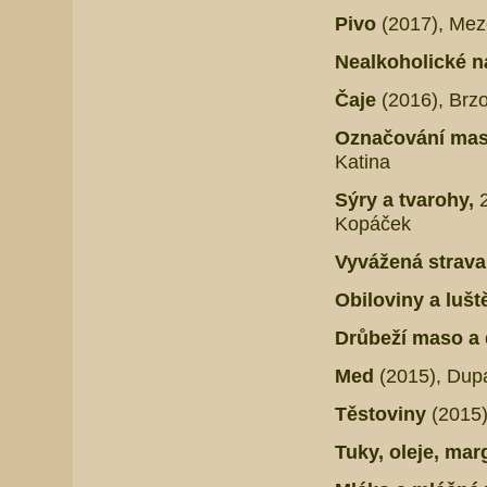
Pivo
(2017), Mez
Nealkoholické 
Čaje
(2016), Brz
Označování mas
Katina
Sýry a tvarohy,
Kopáček
Vyvážená strava 
Obiloviny a lušt
Drůbeží maso a
Med
(2015),
Dupa
Těstoviny
(2015)
Tuky, oleje, mar