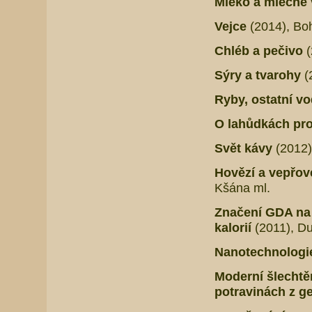
Mléko a mléčné
Vejce
(2014), Bo
Chléb a pečivo
(
Sýry a tvarohy
(
Ryby, ostatní v
O lahůdkách pro
Svět kávy
(2012)
Hovězí a vepřo
Kšána ml.
Značení GDA na 
kalorií
(2011), Du
Nanotechnologie
Moderní šlechtěn
potravinách z g