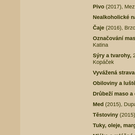
Pivo
(2017), Mez
Nealkoholické 
Čaje
(2016), Brz
Označování mas
Katina
Sýry a tvarohy,
Kopáček
Vyvážená strava 
Obiloviny a lušt
Drůbeží maso a
Med
(2015),
Dupa
Těstoviny
(2015)
Tuky, oleje, mar