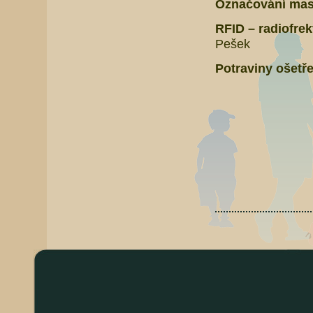
Označování mas
RFID – radiofre
Pešek
Potraviny ošetře