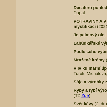
Desatero pohled
Dupal
POTRAVINY A VÝ
mystifikací
(2021
Je palmový ole
Lahůdkářské vý
Podle čeho vybír
Mražené krémy
Vliv kulinární ú
Turek, Michalová
Sója a výrobky z
Ryby a rybí výro
(TZ
Zde
)
Svět kávy
(2. dr