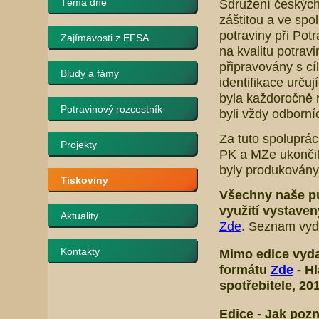
Téma dne
Sdružení českých
záštitou a ve spo
potraviny při Pot
Zajímavosti z EFSA
na kvalitu potrav
připravovány s cí
Bludy a fámy
identifikace určuj
byla každoročně r
Potravinový rozcestník
byli vždy odborní
Za tuto spoluprá
Projekty
PK a MZe ukončil
byly produkovány 
Tiskoviny
Všechny naše p
využití vystave
Aktuality
Zde
. Seznam vyda
Kontakty
Mimo edice
vyda
formátu
Zde
-
Hl
spotřebitele
, 20
Edice -
Jak pozn