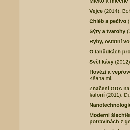
Mléko a mléčné
Vejce
(2014), Bo
Chléb a pečivo
(
Sýry a tvarohy
(
Ryby, ostatní v
O lahůdkách pro
Svět kávy
(2012)
Hovězí a vepřo
Kšána ml.
Značení GDA na 
kalorií
(2011), Du
Nanotechnologie
Moderní šlechtěn
potravinách z g