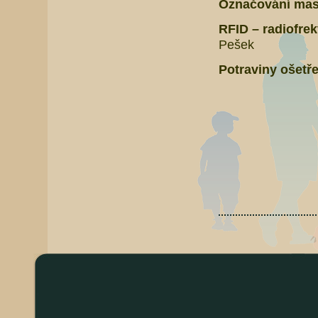
Označování mas
RFID – radiofre
Pešek
Potraviny ošetře