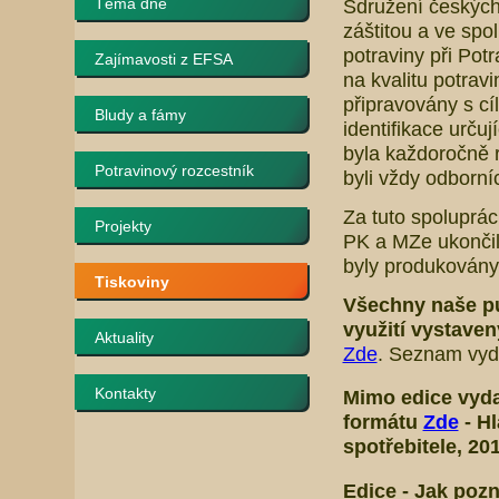
Téma dne
Sdružení českých
záštitou a ve spo
potraviny při Pot
Zajímavosti z EFSA
na kvalitu potrav
připravovány s cí
Bludy a fámy
identifikace určuj
byla každoročně r
Potravinový rozcestník
byli vždy odborní
Za tuto spoluprá
Projekty
PK a MZe ukončil
byly produkovány 
Tiskoviny
Všechny naše p
využití vystave
Aktuality
Zde
. Seznam vyda
Kontakty
Mimo edice
vyda
formátu
Zde
-
Hl
spotřebitele
, 20
Edice -
Jak pozn