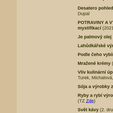
Desatero pohled
Dupal
POTRAVINY A VÝ
mystifikací
(2021
Je palmový ole
Lahůdkářské vý
Podle čeho vybír
Mražené krémy
Vliv kulinární ú
Turek, Michalová
Sója a výrobky z
Ryby a rybí výro
(TZ
Zde
)
Svět kávy
(2. dr