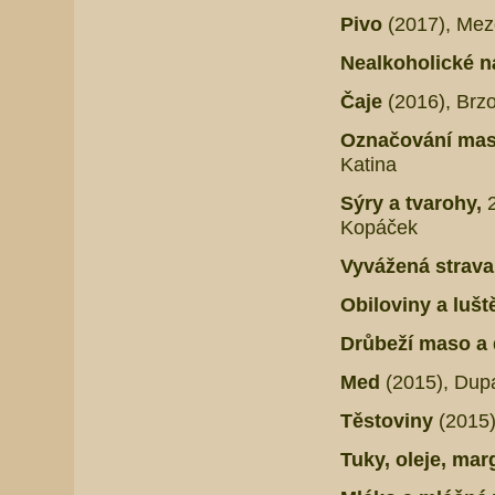
Pivo
(2017), Mez
Nealkoholické 
Čaje
(2016), Brz
Označování mas
Katina
Sýry a tvarohy,
Kopáček
Vyvážená strava 
Obiloviny a lušt
Drůbeží maso a
Med
(2015),
Dupa
Těstoviny
(2015)
Tuky, oleje, mar