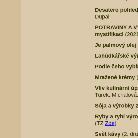
Desatero pohled
Dupal
POTRAVINY A VÝ
mystifikací
(2021
Je palmový ole
Lahůdkářské vý
Podle čeho vybír
Mražené krémy
Vliv kulinární ú
Turek, Michalová
Sója a výrobky z
Ryby a rybí výro
(TZ
Zde
)
Svět kávy
(2. dr