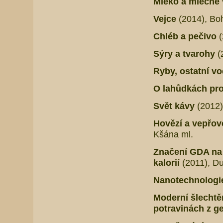
Mléko a mléčné
Vejce
(2014), Bo
Chléb a pečivo
(
Sýry a tvarohy
(
Ryby, ostatní v
O lahůdkách pro
Svět kávy
(2012)
Hovězí a vepřo
Kšána ml.
Značení GDA na 
kalorií
(2011), Du
Nanotechnologie
Moderní šlechtěn
potravinách z g