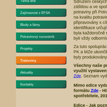
Téma dne
Sdružení českých
záštitou a ve spo
potraviny při Pot
Zajímavosti z EFSA
na kvalitu potrav
připravovány s cí
Bludy a fámy
identifikace určuj
byla každoročně r
Potravinový rozcestník
byli vždy odborní
Za tuto spoluprá
Projekty
PK a MZe ukončil
byly produkovány 
Tiskoviny
Všechny naše p
využití vystave
Aktuality
Zde
. Seznam vyda
Kontakty
Mimo edice
vyda
formátu
Zde
-
Hl
spotřebitele
, 20
Edice -
Jak pozn