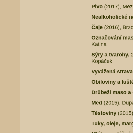
Pivo
(2017), Mez
Nealkoholické 
Čaje
(2016), Brz
Označování mas
Katina
Sýry a tvarohy,
Kopáček
Vyvážená strava 
Obiloviny a lušt
Drůbeží maso a
Med
(2015),
Dupa
Těstoviny
(2015)
Tuky, oleje, mar