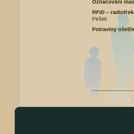
Označování mas
RFID – radiofre
Pešek
Potraviny ošetře