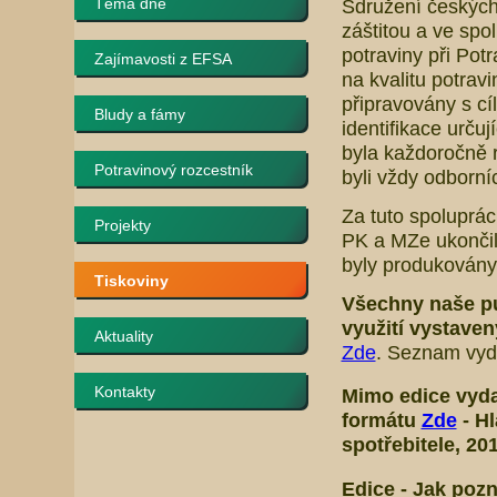
Téma dne
Sdružení českých
záštitou a ve spo
potraviny při Pot
Zajímavosti z EFSA
na kvalitu potrav
připravovány s cí
Bludy a fámy
identifikace určuj
byla každoročně r
Potravinový rozcestník
byli vždy odborní
Za tuto spoluprá
Projekty
PK a MZe ukončil
byly produkovány 
Tiskoviny
Všechny naše p
využití vystave
Aktuality
Zde
. Seznam vyda
Kontakty
Mimo edice
vyda
formátu
Zde
-
Hl
spotřebitele
, 20
Edice -
Jak pozn