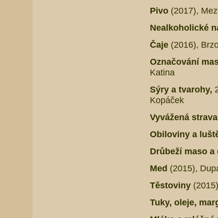
Pivo
(2017), Mez
Nealkoholické 
Čaje
(2016), Brz
Označování mas
Katina
Sýry a tvarohy,
Kopáček
Vyvážená strava 
Obiloviny a lušt
Drůbeží maso a
Med
(2015),
Dupa
Těstoviny
(2015)
Tuky, oleje, mar