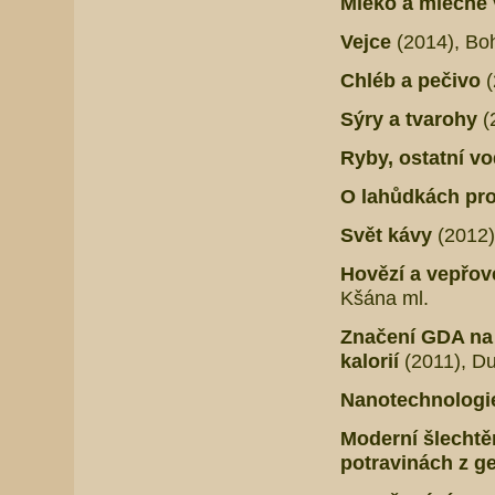
Mléko a mléčné
Vejce
(2014), Bo
Chléb a pečivo
(
Sýry a tvarohy
(
Ryby, ostatní v
O lahůdkách pro
Svět kávy
(2012)
Hovězí a vepřo
Kšána ml.
Značení GDA na 
kalorií
(2011), Du
Nanotechnologie
Moderní šlechtěn
potravinách z g