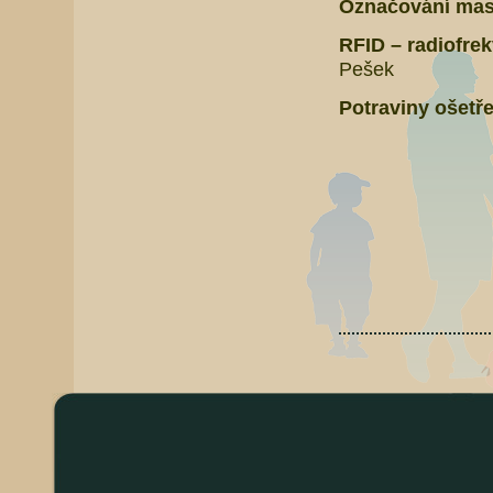
Označování mas
RFID – radiofre
Pešek
Potraviny ošetře