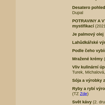
Desatero pohled
Dupal
POTRAVINY A VÝ
mystifikací
(2021
Je palmový ole
Lahůdkářské vý
Podle čeho vybír
Mražené krémy
Vliv kulinární ú
Turek, Michalová
Sója a výrobky z
Ryby a rybí výro
(TZ
Zde
)
Svět kávy
(2. dr