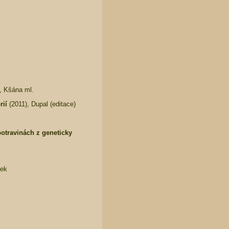
, Kšána ml.
rií
(2011), Dupal (editace)
otravinách z geneticky
šek