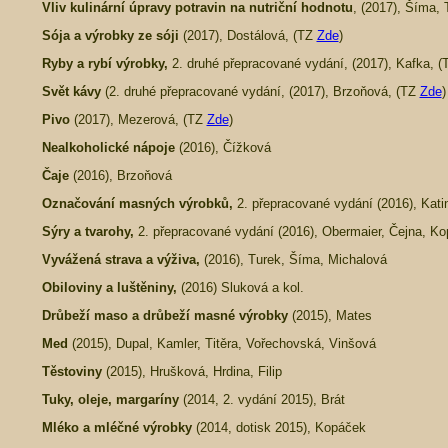
Vliv kulinární úpravy potravin na nutriční hodnotu
, (2017), Šíma,
Sója a výrobky ze sóji
(2017), Dostálová, (TZ
Zde
)
Ryby a rybí výrobky,
2. druhé přepracované vydání, (2017), Kafka, 
Svět kávy
(2. druhé přepracované vydání, (2017), Brzoňová, (TZ
Zde
)
Pivo
(2017), Mezerová, (TZ
Zde
)
Nealkoholické nápoje
(2016),
Čížková
Čaje
(2016), Brzoňová
Označování masných výrobků,
2. přepracované vydání (2016), Kati
Sýry a tvarohy,
2. přepracované vydání (2016), Obermaier, Čejna, K
Vyvážená strava a výživa,
(2016), Turek, Šíma, Michalová
Obiloviny a luštěniny,
(2016) Sluková a kol.
Drůbeží maso a drůbeží masné výrobky
(2015), Mates
Med
(2015),
Dupal, Kamler, Titěra, Vořechovská, Vinšová
Těstoviny
(2015),
Hrušková, Hrdina, Filip
Tuky, oleje, margaríny
(2014, 2. vydání 2015), Brát
Mléko a mléčné výrobky
(2014, dotisk 2015), Kopáček