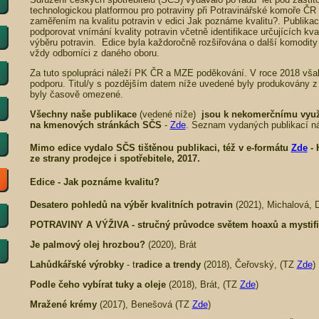
technologickou platformou pro potraviny při Potravinářské komoře ČR 
zaměřením na kvalitu potravin v edici Jak poznáme kvalitu?. Publikac
podporovat vnímání kvality potravin včetně identifikace určujících kvali
výběru potravin. Edice byla každoročně rozšiřována o další komodity n
vždy odborníci z daného oboru.
Za tuto spolupráci náleží PK ČR a MZE poděkování. V roce 2018 vš
podporu. Titul/y s pozdějším datem níže uvedené byly produkovány z j
byly časově omezené.
Všechny naše publikace
(vedené níže)
jsou k nekomerčnímu využi
na kmenových stránkách SČS
-
Zde
. Seznam vydaných publikací ná
Mimo edice
vydalo SČS tištěnou publikaci, též v e-formátu
Zde
-
ze strany prodejce i spotřebitele
, 2017.
Edice -
Jak poznáme kvalitu?
Desatero pohledů na výběr kvalitních potravin
(2021), Michalová, 
POTRAVINY A VÝŽIVA - stručný průvodce světem hoaxů a mystifi
Je palmový olej hrozbou?
(2020), Brát
Lahůdkářské výrobky
- t
radice a trendy
(2018), Čeřovský, (TZ
Zde
)
Podle čeho vybírat tuky a oleje
(2018), Brát, (TZ
Zde
)
Mražené krémy
(2017), Benešová (TZ
Zde
)