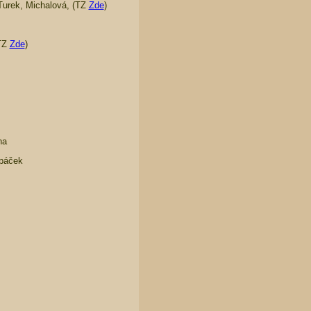
 Turek, Michalová, (TZ
Zde
)
(TZ
Zde
)
na
opáček