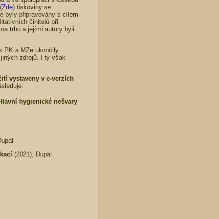
(
Zde
) tiskoviny se
e byly připravovány s cílem
tativních činitelů při
a trhu a jejími autory byli
ak PK a MZe ukončily
iných zdrojů. I ty však
tí vystaveny v e-verzích
sleduje:
Hlavní hygienické nešvary
Dupal
kací
(2021), Dupal