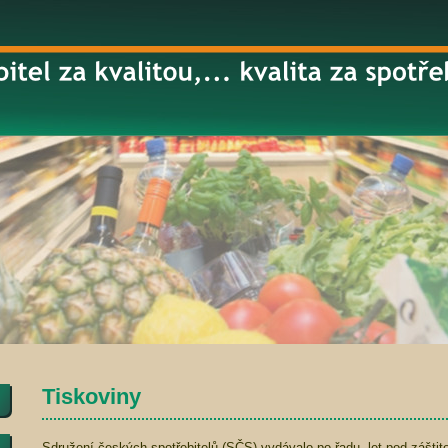
Tiskoviny
Sdružení českých spotřebitelů (SČS) vydávalo po řadu let pod záštit