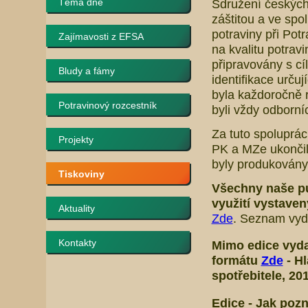
Téma dne
Sdružení českých
záštitou a ve spo
potraviny při Pot
Zajímavosti z EFSA
na kvalitu potrav
připravovány s cí
Bludy a fámy
identifikace určuj
byla každoročně r
Potravinový rozcestník
byli vždy odborní
Za tuto spoluprá
Projekty
PK a MZe ukončil
byly produkovány 
Tiskoviny
Všechny naše p
využití vystave
Aktuality
Zde
. Seznam vyda
Kontakty
Mimo edice
vyda
formátu
Zde
-
Hl
spotřebitele
, 20
Edice -
Jak pozn