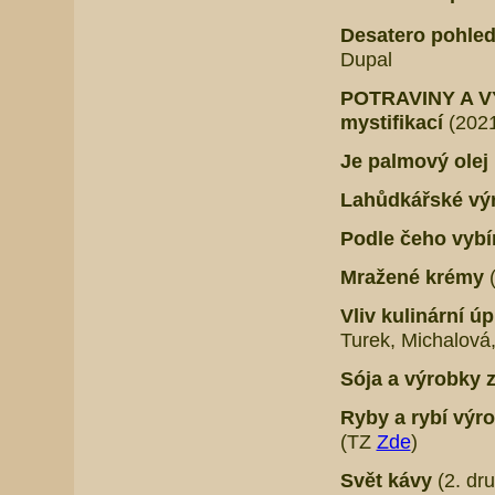
Desatero pohled
Dupal
POTRAVINY A VÝ
mystifikací
(2021
Je palmový ole
Lahůdkářské vý
Podle čeho vybír
Mražené krémy
Vliv kulinární ú
Turek, Michalová
Sója a výrobky z
Ryby a rybí výro
(TZ
Zde
)
Svět kávy
(2. dr