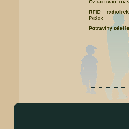
Označování mas
RFID – radiofre
Pešek
Potraviny ošetře