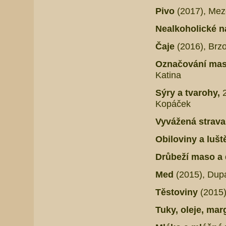
Pivo
(2017), Mez
Nealkoholické 
Čaje
(2016), Brz
Označování mas
Katina
Sýry a tvarohy,
Kopáček
Vyvážená strava 
Obiloviny a lušt
Drůbeží maso a
Med
(2015),
Dupa
Těstoviny
(2015)
Tuky, oleje, mar