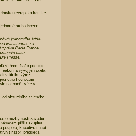
/zdravi/eu-evropska-komise-
k jednotnému hodnocení
návrh jednotného štítku
odával informace o
ní zpráva Radia France
ustupuje tlaku
Die Presse.
elů vítáme. Naše postoje
 reakci na vývoj jen zcela
li v titulku výraz
 jednotné hodnocení
 bylo nasnadě. Více v
u od absurdního zeleného
ce o nezbytnosti zavedení
 nápadem přišla skupina
 podporu, kupodivu i např.
gativní) názor předseda