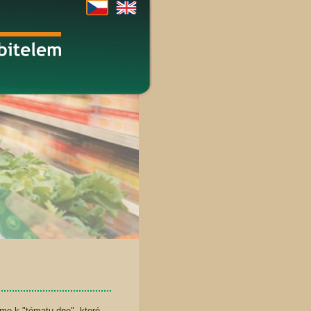
íme k "tématu dne", které