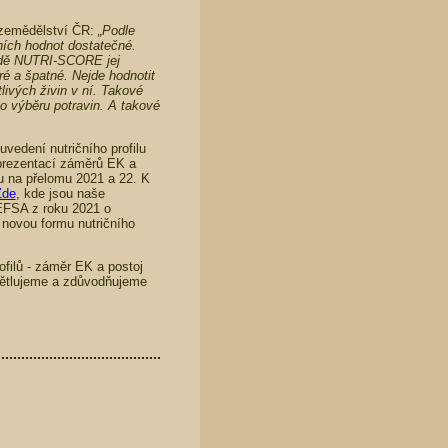
u zemědělství ČR:
„Podle
ních hodnot dostatečné.
adě NUTRI-SCORE jej
ré a špatné. Nejde hodnotit
livých živin v ní. Takové
 o výběru potravin. A takové
edení nutričního profilu
z prezentací záměrů EK a
ou na přelomu 2021 a 22. K
Zde
, kde jsou naše
EFSA z roku 2021 o
novou formu nutričního
ofilů - záměr EK a postoj
větlujeme a zdůvodňujeme