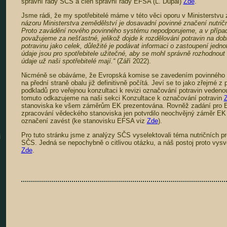
správní rady SČS a člen správní rady EFSA (L. Dupal)
Zde
.
Jsme rádi, že my spotřebitelé máme v této věci oporu v Ministerstv
názoru Ministerstva zemědělství je dosavadní povinné značení nutrič
Proto zavádění nového povinného systému nepodporujeme, a v příp
považujeme za nešťastné, jelikož dojde k rozdělování potravin na dob
potravinu jako celek, důležité je podávat informaci o zastoupení jednot
údaje jsou pro spotřebitele užitečné, aby se mohl správně rozhodnout
údaje už naši spotřebitelé mají.“
(Září 2022).
Nicméně se obáváme, že Evropská komise se zavedením povinného uv
na přední straně obalu již definitivně počítá. Jeví se to jako zřejmé 
podkladů pro veřejnou konzultaci k revizi označování potravin veden
tomuto odkazujeme na naši sekci Konzultace k označování potravin
stanoviska ke všem záměrům EK prezentována. Rovněž zadání pro 
zpracování vědeckého stanoviska jen potvrdilo neochvějný záměr EK 
označení zavést (ke stanovisku EFSA viz
Zde
).
Pro tuto stránku jsme z analýzy SČS vyselektovali téma nutričních pr
i
SČS. Jedná se nepochybně o citlivou otázku, a náš postoj proto vys
Zde
.