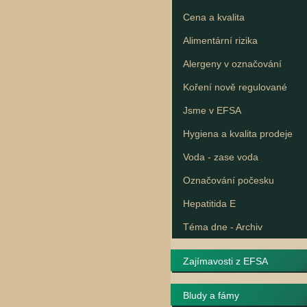
Cena a kvalita
Alimentární rizika
Alergeny v označování
Koření nově regulované
Jsme v EFSA
Hygiena a kvalita prodeje
Voda - zase voda
Označování počesku
Hepatitida E
Téma dne - Archiv
Zajímavosti z EFSA
Bludy a fámy