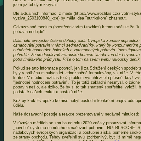
jsem již tehdy rozkrývali.
Dle aktuálních informací z médií (https://www.irozhlas.cz/zivotni-styl
vyziva_2503100840_kce) by měla idea "nutri-skore" zhasnout.
Odkazované medium (prostřednictvím i-rozhlas) k tomu sděluje že "
potravin nedojde":
Další pilíř evropské Zelené dohody padl. Evropská komise nepředloží 
označování potravin v rámci sedmadvacítky, který by konzumentům p
nutričních hodnotách balených a zpracovaných potravin. Investigativ
potvrdila, že předsedkyně Evropské komise Ursula von der Leyenová 
potravinářského průmyslu. Píše o tom na svém webu rakouský deník 
Pokud se tato informace potvrdí, jen ji za Sdružení českých spotřebit
byly v průběhu minulých let jednoznačně formulovány, viz níže. V této
krátce: V médiu i-rozhlas totiž problém vystihli zcela přesně, když zvoli
"jednotné hodnocení potravin". To je totiž základní nesmysl, o žádné
potravin nešlo, ale riziko, že by si to tak zmatený spotřebitel vyložil,
podstatě našich reakcí a postojů níže.
Kéž by krok Evropské komise nebyl poslední konkrétní projev odstup
údělu.
Naše dosavadní postoje a reakce prezentované v nedávné minulosti:
V různých médiích se zhruba od roku 2020 začaly prosazovat informa
„nového“ systému nutričního označování potravin - NUTRI-SCORE. S
nátlakových evropských organizací a postupně získal poměrně širokou
ze strany obchodu. Tehdy zveřejnil svůj (zdrženlivý, byť již mírně ne