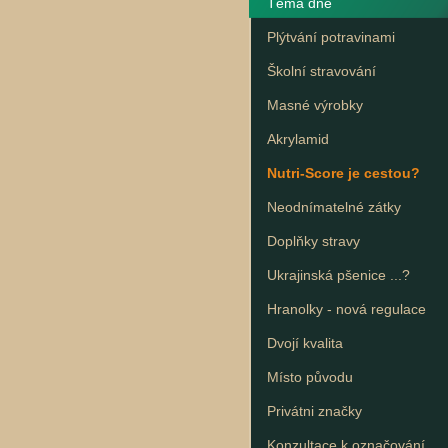
Téma dne
Plýtvání potravinami
Školní stravování
Masné výrobky
Akrylamid
Nutri-Score je cestou?
Neodnímatelné zátky
Doplňky stravy
Ukrajinská pšenice ...?
Hranolky - nová regulace
Dvojí kvalita
Místo původu
Privátni značky
Konzultace k označování