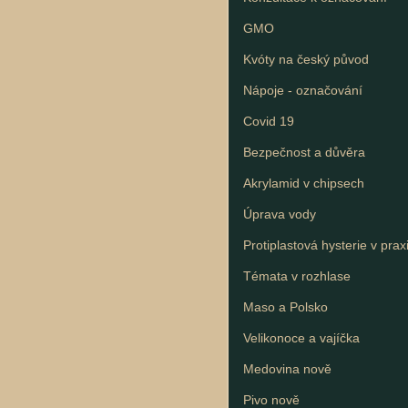
GMO
Kvóty na český původ
Nápoje - označování
Covid 19
Bezpečnost a důvěra
Akrylamid v chipsech
Úprava vody
Protiplastová hysterie v prax
Témata v rozhlase
Maso a Polsko
Velikonoce a vajíčka
Medovina nově
Pivo nově