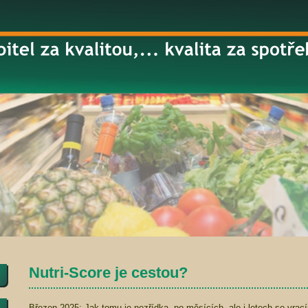
Nutri-Score je cestou?
Březen 2025: Jak tomu je nezřídka, po měsících, ale i letech se vrac