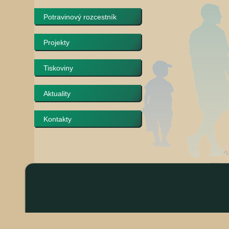
Potravinový rozcestník
Projekty
Tiskoviny
Aktuality
Kontakty