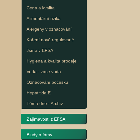
Cena a kvalita
Alimentární rizika
Alergeny v označování
Koření nově regulované
Jsme v EFSA
Hygiena a kvalita prodeje
Voda - zase voda
Označování počesku
Hepatitida E
Téma dne - Archiv
Zajímavosti z EFSA
Bludy a fámy