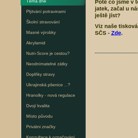
Téma dne
Poté co jsme v t
jatek, začal u n
Plýtvání potravinami
ještě jíst?
Školní stravování
Viz naše tiskov
SČS -
Zde
.
Masné výrobky
Akrylamid
Nutri-Score je cestou?
Neodnímatelné zátky
Doplňky stravy
Ukrajinská pšenice ...?
Hranolky - nová regulace
Dvojí kvalita
Místo původu
Privátni značky
Konzultace k označování