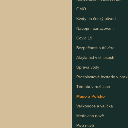
GMO
Kvóty na český původ
Nápoje - označování
Covid 19
Bezpečnost a důvěra
Akrylamid v chipsech
Úprava vody
Protiplastová hysterie v prax
Témata v rozhlase
Maso a Polsko
Velikonoce a vajíčka
Medovina nově
Pivo nově