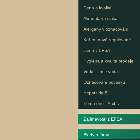
Cena a kvalita
Alimentární rizika
Alergeny v označování
Koření nově regulované
Jsme v EFSA
Hygiena a kvalita prodeje
Voda - zase voda
Označování počesku
Hepatitida E
Téma dne - Archiv
Zajímavosti z EFSA
Bludy a fámy