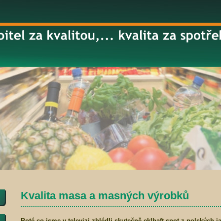
Kvalita masa a masných výrobků
Poté co jsme v televizi zhlédli skutečně eklhaft spot z polských j