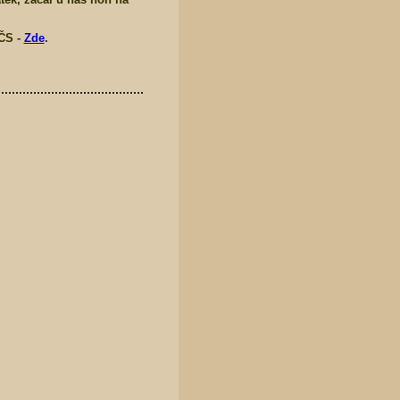
ČS -
Zde
.