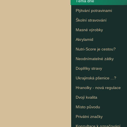
Téma dne
Plýtvání potravinami
Školní stravování
Masné výrobky
Akrylamid
Nutri-Score je cestou?
Neodnímatelné zátky
Doplňky stravy
Ukrajinská pšenice ...?
Hranolky - nová regulace
Dvojí kvalita
Místo původu
Privátni značky
Konzultace k označování