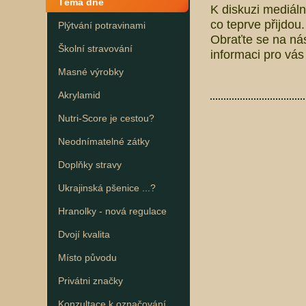
Téma dne
K diskuzi mediálně
co teprve přijdou
Plýtvání potravinami
Obraťte se na ná
Školní stravování
informaci pro vás i
Masné výrobky
Akrylamid
Nutri-Score je cestou?
Neodnímatelné zátky
Doplňky stravy
Ukrajinská pšenice ...?
Hranolky - nová regulace
Dvojí kvalita
Místo původu
Privátni značky
Konzultace k označování