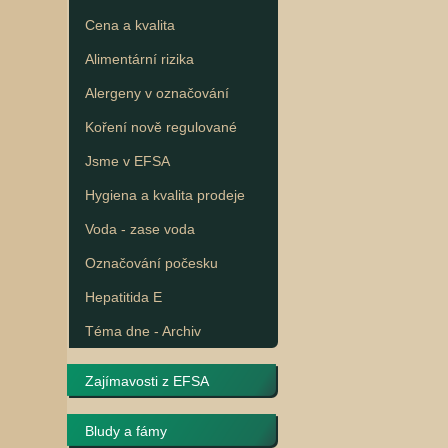
Cena a kvalita
Alimentární rizika
Alergeny v označování
Koření nově regulované
Jsme v EFSA
Hygiena a kvalita prodeje
Voda - zase voda
Označování počesku
Hepatitida E
Téma dne - Archiv
Zajímavosti z EFSA
Bludy a fámy