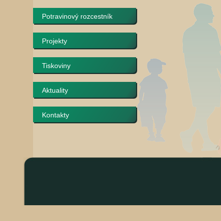
Potravinový rozcestník
Projekty
Tiskoviny
Aktuality
Kontakty