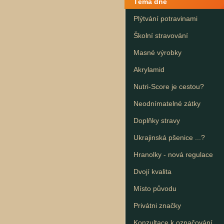
Téma dne
Plýtvání potravinami
Školní stravování
Masné výrobky
Akrylamid
Nutri-Score je cestou?
Neodnímatelné zátky
Doplňky stravy
Ukrajinská pšenice ...?
Hranolky - nová regulace
Dvojí kvalita
Místo původu
Privátni značky
Konzultace k označování