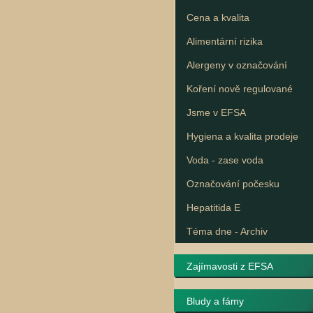
Cena a kvalita
Alimentární rizika
Alergeny v označování
Koření nově regulované
Jsme v EFSA
Hygiena a kvalita prodeje
Voda - zase voda
Označování počesku
Hepatitida E
Téma dne - Archiv
Zajímavosti z EFSA
Bludy a fámy