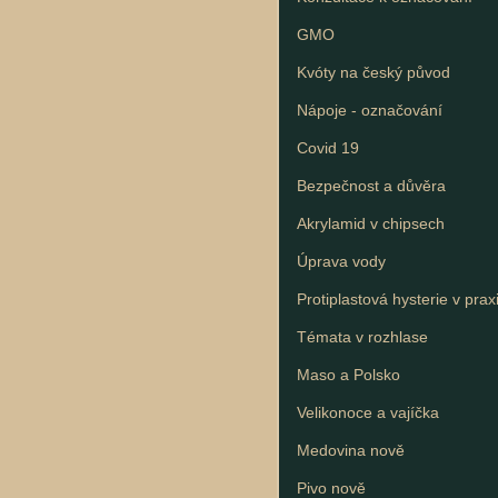
GMO
Kvóty na český původ
Nápoje - označování
Covid 19
Bezpečnost a důvěra
Akrylamid v chipsech
Úprava vody
Protiplastová hysterie v prax
Témata v rozhlase
Maso a Polsko
Velikonoce a vajíčka
Medovina nově
Pivo nově