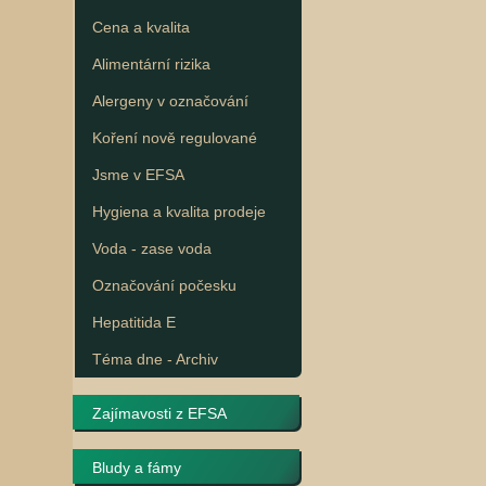
Cena a kvalita
Alimentární rizika
Alergeny v označování
Koření nově regulované
Jsme v EFSA
Hygiena a kvalita prodeje
Voda - zase voda
Označování počesku
Hepatitida E
Téma dne - Archiv
Zajímavosti z EFSA
Bludy a fámy