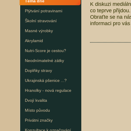
Téma dne
K diskuzi mediálně
co teprve přijdou
Plýtvání potravinami
Obraťte se na ná
Školní stravování
informaci pro vás i
Masné výrobky
Akrylamid
Nutri-Score je cestou?
Neodnímatelné zátky
Doplňky stravy
Ukrajinská pšenice ...?
Hranolky - nová regulace
Dvojí kvalita
Místo původu
Privátni značky
Konzultace k označování