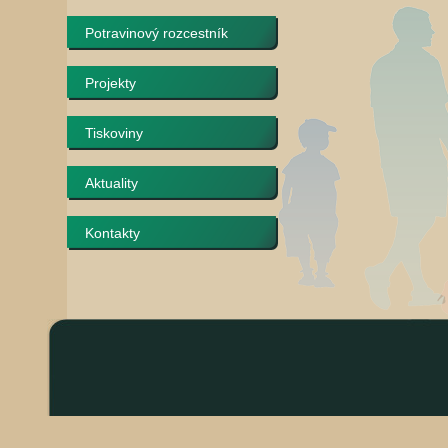
Potravinový rozcestník
Projekty
Tiskoviny
Aktuality
Kontakty