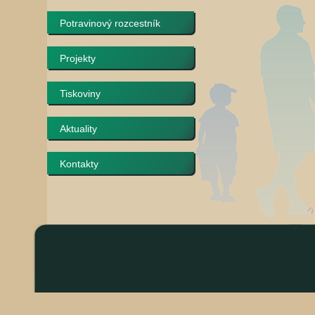
Potravinový rozcestník
Projekty
Tiskoviny
Aktuality
Kontakty