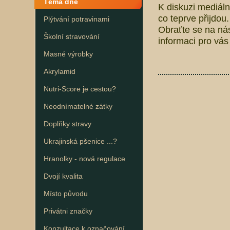
Téma dne
K diskuzi mediálně
co teprve přijdou
Plýtvání potravinami
Obraťte se na ná
Školní stravování
informaci pro vás i
Masné výrobky
Akrylamid
Nutri-Score je cestou?
Neodnímatelné zátky
Doplňky stravy
Ukrajinská pšenice ...?
Hranolky - nová regulace
Dvojí kvalita
Místo původu
Privátni značky
Konzultace k označování