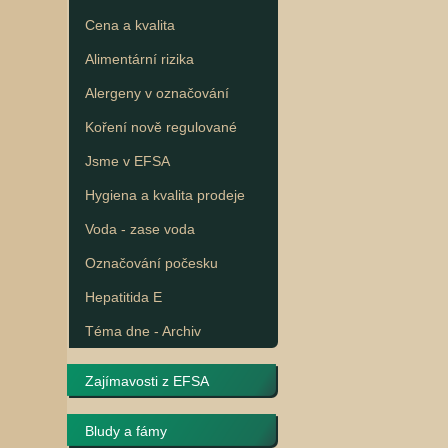
Cena a kvalita
Alimentární rizika
Alergeny v označování
Koření nově regulované
Jsme v EFSA
Hygiena a kvalita prodeje
Voda - zase voda
Označování počesku
Hepatitida E
Téma dne - Archiv
Zajímavosti z EFSA
Bludy a fámy