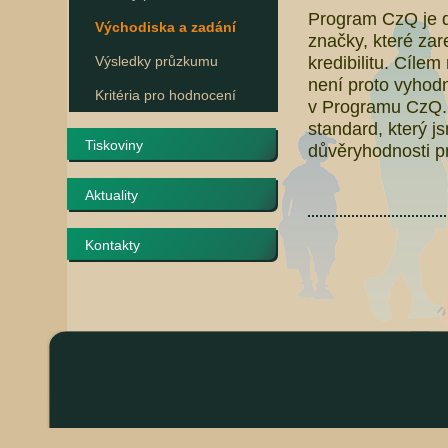
Program CzQ je d
Východiska a zadání
značky, které zar
kredibilitu. Cíle
Výsledky průzkumu
není proto vyhod
Kritéria pro hodnocení
v Programu CzQ.
standard, který js
Tiskoviny
důvěryhodnosti pr
Aktuality
Kontakty