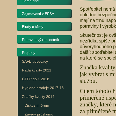
Téma dne
Spotřebitel nemá 
Zajímavosti z EFSA
ohledně bezpečnos
mají na trhu napo
potraviny i výrobk
Bludy a fámy
Skutečnost je ov
Potravinový rozcestník
nezřídka spíše pr
důvěryhodného pr
další; spotřebite
Projekty
na které se spoleh
SAFE advocacy
Značka kvality
Rada kvality 2021
jak vybrat s m
ČTPP do r. 2018
službu.
Hygiena prodeje 2017-18
Cílem tohoto h
Značky kvality 2014
přiměřeně uspo
značky, které 
Diskuzní fórum
za přiměřeně t
Závěry průzkumu