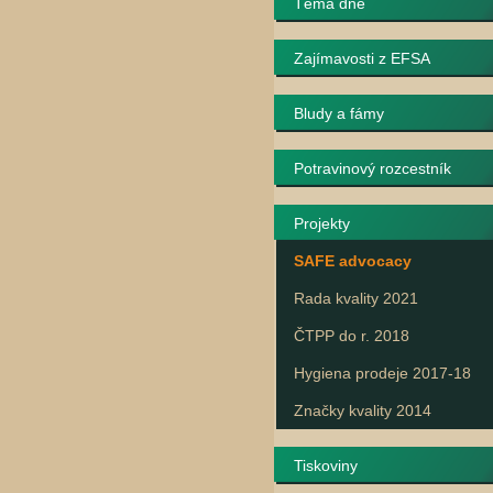
Téma dne
Zajímavosti z EFSA
Bludy a fámy
Potravinový rozcestník
Projekty
SAFE advocacy
Rada kvality 2021
ČTPP do r. 2018
Hygiena prodeje 2017-18
Značky kvality 2014
Tiskoviny