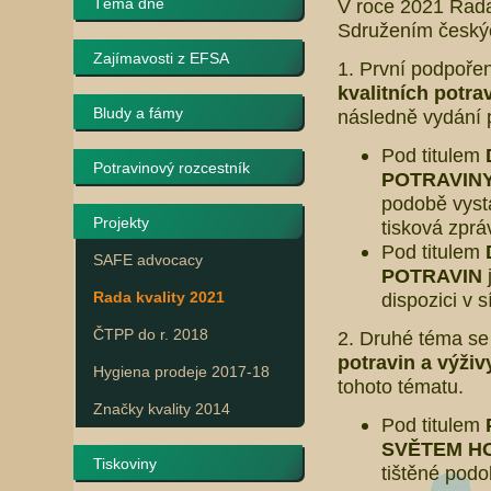
Téma dne
V roce 2021 Rada
Sdružením českých
Zajímavosti z EFSA
1. První podpoře
kvalitních potra
Bludy a fámy
následně vydání p
Pod titulem
Potravinový rozcestník
POTRAVIN
podobě vys
Projekty
tisková zprá
Pod titulem
SAFE advocacy
POTRAVIN
Rada kvality 2021
dispozici v 
ČTPP do r. 2018
2. Druhé téma se
potravin a výživ
Hygiena prodeje 2017-18
tohoto tématu.
Značky kvality 2014
Pod titulem
SVĚTEM HO
Tiskoviny
tištěné podo