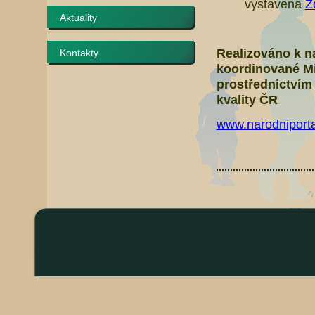
vystavena
Z
Aktuality
Realizováno k na
Kontakty
koordinované M
prostřednictvím
kvality ČR
www.narodniporta