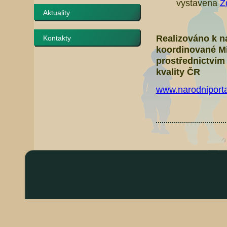
vystavena
Z
Aktuality
Realizováno k na
Kontakty
koordinované M
prostřednictvím
kvality ČR
www.narodniporta