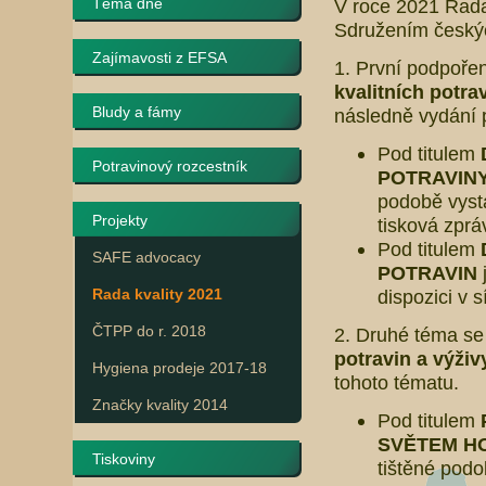
Téma dne
V roce 2021 Rada
Sdružením českých
Zajímavosti z EFSA
1. První podpoře
kvalitních potra
Bludy a fámy
následně vydání p
Pod titulem
Potravinový rozcestník
POTRAVIN
podobě vys
Projekty
tisková zprá
Pod titulem
SAFE advocacy
POTRAVIN
Rada kvality 2021
dispozici v 
ČTPP do r. 2018
2. Druhé téma se
potravin a výživ
Hygiena prodeje 2017-18
tohoto tématu.
Značky kvality 2014
Pod titulem
SVĚTEM HO
Tiskoviny
tištěné podo