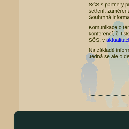
SČS s partnery p
šetření, zaměřen
Souhrnná inform
Komunikace o tém
konferencí, či ti
SČS, v
aktualitác
Na základě inform
Jedná se ale o de