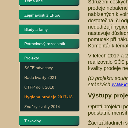
Téma dne
Sdružení českých 
prodeje nebalenéh
nabízených k vol
Zajímavosti z EFSA
dostatečná, či od
nedodržují hygien
Bludy a fámy
nastavuje důsledn
pomůcek při nákup
Potravinový rozcestník
Komentář k téma
V letech 2017 a 
Projekty
realizovalo SČS p
kvality prodeje n
SAFE advocacy
Rada kvality 2021
(O projektu souh
stránkách
www.k
ČTPP do r. 2018
Výstupy proj
Hygiena prodeje 2017-18
Oproti projektu p
Značky kvality 2014
podstatně menšíh
Tiskoviny
Žáci základních š