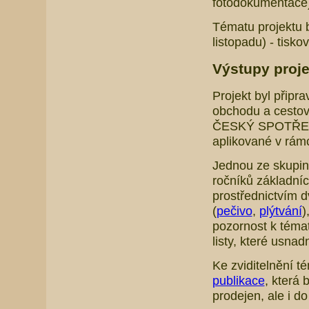
fotodokumentace)
Tématu projektu 
listopadu) - tisk
Výstupy proj
Projekt byl přip
obchodu a cest
ČESKÝ SPOTŘEBIT
aplikované v rámc
Jednou ze skupin,
ročníků základních
prostřednictvím 
(
pečivo
,
plýtvání
)
pozornost k téma
listy, které usna
Ke zviditelnění t
publikace
, která 
prodejen, ale i d