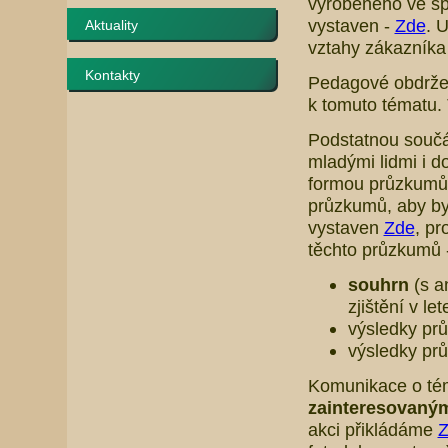
vyrobeného ve sp
vystaven -
Zde
. 
Aktuality
vztahy zákazníka
Kontakty
Pedagové obdrželi
k tomuto tématu.
Podstatnou součás
mladými lidmi i d
formou průzkumů.
průzkumů, aby by
vystaven
Zde
, pr
těchto průzkumů -
souhrn
(s a
zjištění v l
výsledky pr
výsledky pr
Komunikace o té
zainteresovaný
akci přikládáme
Z