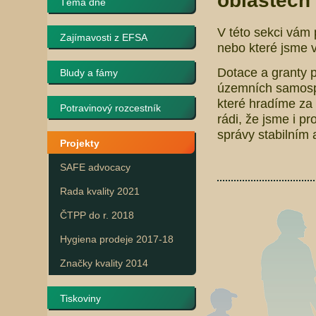
oblastech 
Téma dne
V této sekci vám 
Zajímavosti z EFSA
nebo které jsme v
Dotace a granty p
Bludy a fámy
územních samospr
které hradíme za 
Potravinový rozcestník
rádi, že jsme i pr
správy stabilním
Projekty
SAFE advocacy
Rada kvality 2021
ČTPP do r. 2018
Hygiena prodeje 2017-18
Značky kvality 2014
Tiskoviny