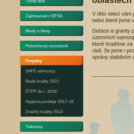
oblastech 
Téma dne
V této sekci vám 
Zajímavosti z EFSA
nebo které jsme v
Dotace a granty p
Bludy a fámy
územních samospr
které hradíme za 
Potravinový rozcestník
rádi, že jsme i pr
správy stabilním
Projekty
SAFE advocacy
Rada kvality 2021
ČTPP do r. 2018
Hygiena prodeje 2017-18
Značky kvality 2014
Tiskoviny