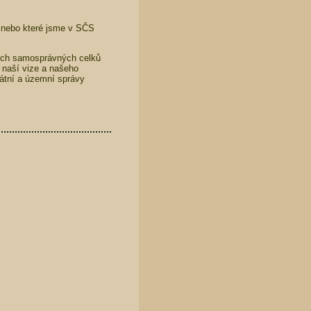
e nebo které jsme v SČS
ních samosprávných celků
 naší vize a našeho
státní a územní správy