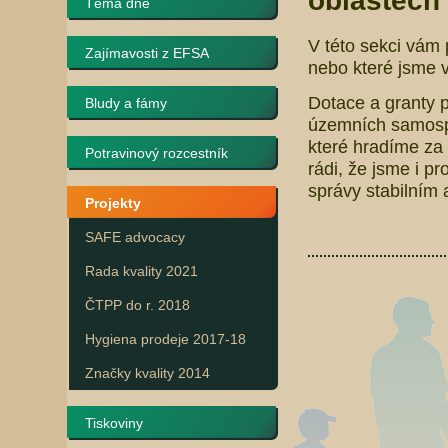
oblastech 
Téma dne
V této sekci vám 
Zajímavosti z EFSA
nebo které jsme v
Dotace a granty p
Bludy a fámy
územních samospr
které hradíme za 
Potravinový rozcestník
rádi, že jsme i pr
správy stabilním
Projekty
SAFE advocacy
Rada kvality 2021
ČTPP do r. 2018
Hygiena prodeje 2017-18
Značky kvality 2014
Tiskoviny