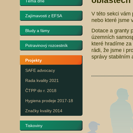
oblastech 
Téma dne
V této sekci vám 
Zajímavosti z EFSA
nebo které jsme v
Dotace a granty p
Bludy a fámy
územních samospr
které hradíme za 
Potravinový rozcestník
rádi, že jsme i pr
správy stabilním
Projekty
SAFE advocacy
Rada kvality 2021
ČTPP do r. 2018
Hygiena prodeje 2017-18
Značky kvality 2014
Tiskoviny