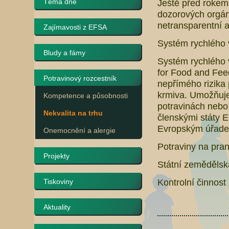
Téma dne
Ještě před rokem
dozorových orgán
netransparentní 
Zajímavosti z EFSA
Systém rychlého 
Bludy a fámy
Systém rychlého v
for Food and Fee
Potravinový rozcestník
nepřímého rizika 
krmiva. Umožňuje
Kompetence a působnosti
potravinách nebo
Nekvalita na trhu
členskými státy E
Evropským úřadem
Onemocnění a alergie
Potraviny na pran
Projekty
Státní zemědělsk
Kontrolní činnost
Tiskoviny
Aktuality