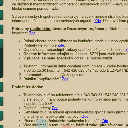
ve složitých mechanizmech kompetencí dozorových orgánů - neví, kde
hledat účinnou pomoc, radu.
Sdružení českých spotřebitelů odkazuje na své kmenové stránky, kde 
informaci o působnostech potravinových orgánů -
Zde
. Dále uvádíme 
Potraviny
rostlinného
původu: Dozorovým orgánem
je Státní zem
inspekce:
Zde
.
Pokud chcete podat
stížnost
na konkrétní prodejnu nebo výrobe
Podněty ke kontrole
Zde
.
Odpovědi na
nejčastější dotazy
spotřebitelů jsou k dispozici
Z
Obecné informace
týkající se činnosti SZPI jsou zveřejněny
V případě, že máte specifický dotaz, je možné využít:
Telefonní informační linku oddělení komunikace - úřední hodiny
7:00 do 15:30 hod., tel.: 542 426 625 542 426 625 BEZPLATN
Informační e-mail: info@szpi.gov.cz
Rubriku "Napište nám"
Zde
.
Podnět lze dodat:
Telefonicky buď na telefonním čísle 543 540 231 543 540 23
čísle jsou přijímány pouze podněty ke kontrole) nebo přímo mí
inspektorátu SZPI.
Osobně - adresy
Zde
.
E-mailem buď na adresu epodatelna@szpi.gov.cz nebo přímo 
příslušného inspektorátu - adresy -
Zde
Písemně, prostřednictvím webového formuláře
Zde
.
Více informací o tom, co dělat, když si
zakoupíte závadnou p