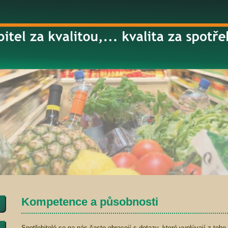
Kompetence a působnosti
Spotřebitelé se na nás často obracejí s dotazy, které vyplývají z toho,