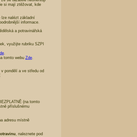
 si mají ztěžovat, kde
lze nalézt základní
podrobnější informace.
ědělská a potravinářská
k, využijte rubriku SZPI
de
.
 na tomto webu
Zde
.
 v pondělí a ve středu od
Ě
1 BEZPLATNĚ (na tomto
stně příslušnému
na adresu místně
otravinu
, naleznete pod