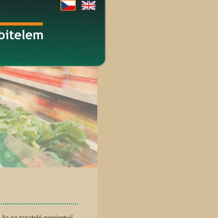
 že se tazatelé neorientují