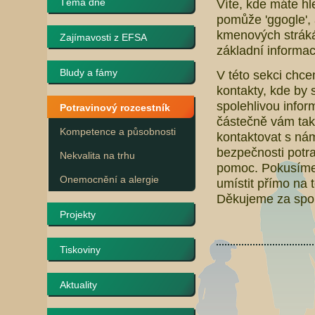
Téma dne
Víte, kde máte hl
pomůže 'ggogle', 
kmenových stráká
Zajímavosti z EFSA
základní informac
Bludy a fámy
V této sekci chc
kontakty, kde by 
spolehlivou infor
Potravinový rozcestník
částečně vám ta
Kompetence a působnosti
kontaktovat s nám
bezpečnosti potra
Nekvalita na trhu
pomoc. Pokusíme 
Onemocnění a alergie
umístit přímo na
Děkujeme za spol
Projekty
Tiskoviny
Aktuality