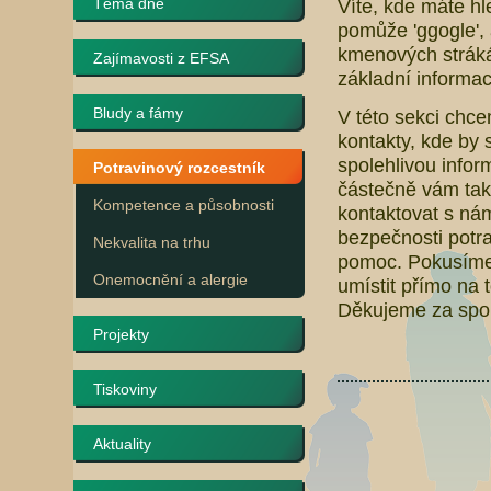
Téma dne
Víte, kde máte hl
pomůže 'ggogle', 
kmenových stráká
Zajímavosti z EFSA
základní informac
Bludy a fámy
V této sekci chc
kontakty, kde by 
spolehlivou infor
Potravinový rozcestník
částečně vám ta
Kompetence a působnosti
kontaktovat s nám
bezpečnosti potra
Nekvalita na trhu
pomoc. Pokusíme 
Onemocnění a alergie
umístit přímo na
Děkujeme za spol
Projekty
Tiskoviny
Aktuality