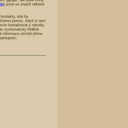
de
) jsme se snažili některé
 kontakty, kde by
 účinnou pomoc, když si neví
osím kontaktovat s náměty
te systematicky tříděné
 informace umístit přímo
polupráci.