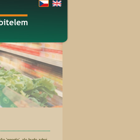
e 'ggogle', ale bude zdroj,