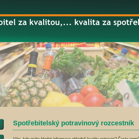
Spotřebitelský potravinový rozcestník
Víte, kde máte hledat informace ohledně kvality potravin? Často pomůž