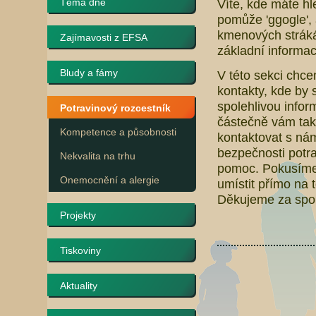
Téma dne
Víte, kde máte hl
pomůže 'ggogle', 
kmenových stráká
Zajímavosti z EFSA
základní informac
Bludy a fámy
V této sekci chc
kontakty, kde by 
spolehlivou infor
Potravinový rozcestník
částečně vám ta
Kompetence a působnosti
kontaktovat s nám
bezpečnosti potra
Nekvalita na trhu
pomoc. Pokusíme 
Onemocnění a alergie
umístit přímo na
Děkujeme za spol
Projekty
Tiskoviny
Aktuality