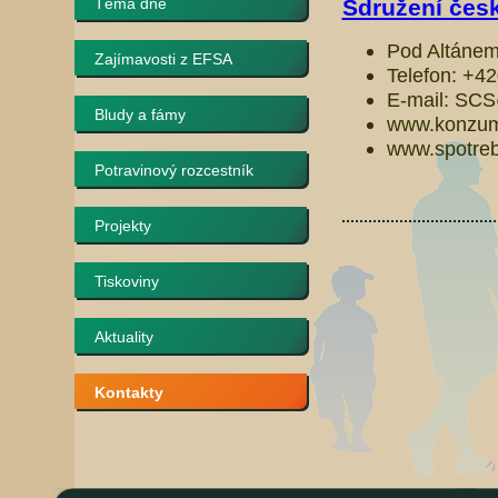
Téma dne
Sdružení česk
Pod Altánem
Zajímavosti z EFSA
Telefon: +4
E-mail: SC
Bludy a fámy
www.konzum
www.spotrebi
Potravinový rozcestník
Projekty
Tiskoviny
Aktuality
Kontakty