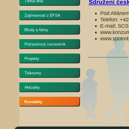
Téma dne
Sdružení česk
Pod Altánem
Zajímavosti z EFSA
Telefon: +4
E-mail: SC
Bludy a fámy
www.konzum
www.spotrebi
Potravinový rozcestník
Projekty
Tiskoviny
Aktuality
Kontakty