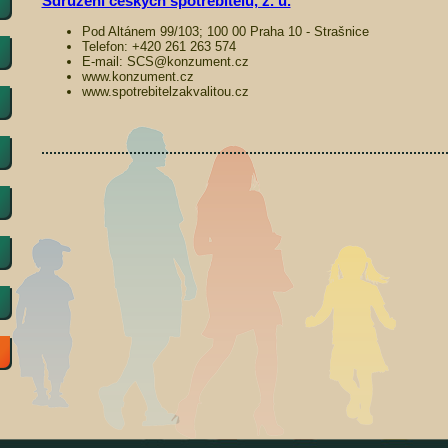
Sdružení českých spotřebitelů, z. ú.
Pod Altánem 99/103; 100 00 Praha 10 - Strašnice
Telefon: +420 261 263 574
E-mail: SCS@konzument.cz
www.konzument.cz
www.spotrebitelzakvalitou.cz