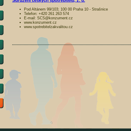
Sdružení českých spotřebitelů, z. ú.
Pod Altánem 99/103; 100 00 Praha 10 - Strašnice
Telefon: +420 261 263 574
E-mail: SCS@konzument.cz
www.konzument.cz
www.spotrebitelzakvalitou.cz