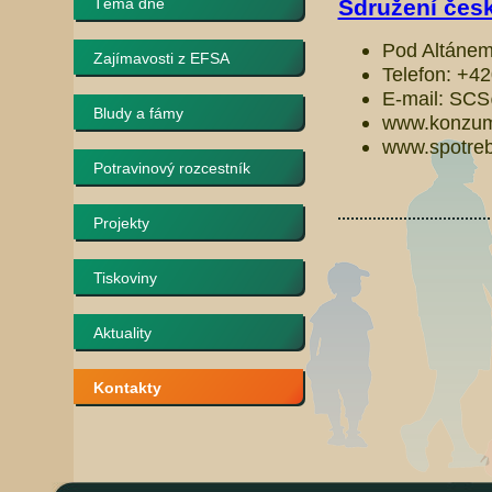
Téma dne
Sdružení česk
Pod Altánem
Zajímavosti z EFSA
Telefon: +4
E-mail: SC
Bludy a fámy
www.konzum
www.spotrebi
Potravinový rozcestník
Projekty
Tiskoviny
Aktuality
Kontakty