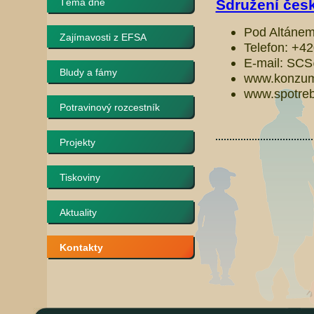
Téma dne
Sdružení česk
Pod Altánem
Zajímavosti z EFSA
Telefon: +4
E-mail: SC
Bludy a fámy
www.konzum
www.spotrebi
Potravinový rozcestník
Projekty
Tiskoviny
Aktuality
Kontakty