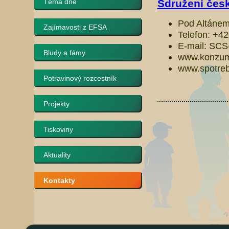
Téma dne
Sdružení česk
Pod Altánem
Zajímavosti z EFSA
Telefon: +4
E-mail: SC
Bludy a fámy
www.konzum
www.spotrebi
Potravinový rozcestník
Projekty
Tiskoviny
Aktuality
Kontakty